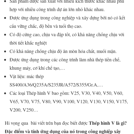
Sản phẩm được sản xuất với nhiều kích thước khác nhau phù
hợp với nhiều công trình dự án lớn nhỏ khác nhau.
Được ứng dụng trong công nghiệp và xây dựng bởi nó có kết
cấu vững chắc, độ bền và tuổi thọ cao.
Có độ cứng cao, chịu va đập tốt, có khả năng chống chịu với
thời tiết khắc nghiệt
Có khả năng chống chịu độ ăn mòn hóa chất, muối mặn.
Được ứng dụng trong các công trình làm nhà thép tiền chế,
khung máy, cơ khí chế tạo,…
Vật liệu: mác thép
SS400/A36/Q235A/S235JR/A572/S355/Gr.A,…
Các loại Thép hình V bao gồm: V25, V30, V40, V50, V60,
V65, V70, V75, V80, V90, V100, V120, V130, V150, V175,
V200, V250…
Thép hình V là gì?
Hi vọng qua bài viết trên bạn đọc biết được
Đặc điểm và tính ứng dụng của nó trong công nghiệp xây