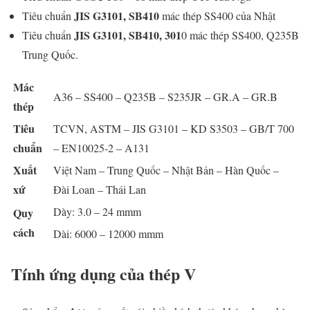
JIS G3101, SB410
Tiêu chuẩn
mác thép SS400 của Nhật
JIS G3101, SB410, 301
Tiêu chuẩn
0 mác thép SS400, Q235B
Trung Quốc.
Mác
A36 – SS400 – Q235B – S235JR – GR.A – GR.B
thép
Tiêu
TCVN, ASTM – JIS G3101 – KD S3503 – GB/T 700
chuẩn
– EN10025-2 – A131
Xuất
Việt Nam – Trung Quốc – Nhật Bản – Hàn Quốc –
xứ
Đài Loan – Thái Lan
Dày: 3.0 – 24 mmm
Quy
cách
Dài: 6000 – 12000 mmm
Tính ứng dụng của thép V