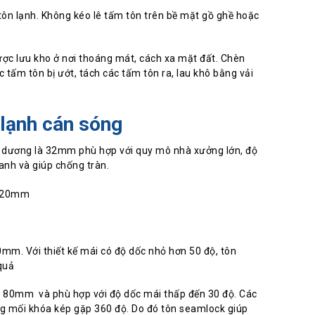
tôn lạnh. Không kéo lê tấm tôn trên bề mặt gồ ghề hoặc
ợc lưu kho ở nơi thoáng mát, cách xa mặt đất. Chèn
 tấm tôn bị ướt, tách các tấm tôn ra, lau khô bằng vải
 lạnh cán sóng
g dương là 32mm phù hợp với quy mô nhà xưởng lớn, độ
hanh và giúp chống tràn.
à 20mm
0mm. Với thiết kế mái có độ dốc nhỏ hơn 50 độ, tôn
quả
à 80mm và phù hợp với độ dốc mái thấp đến 30 độ. Các
ằng mối khóa kép gặp 360 độ. Do đó tôn seamlock giúp