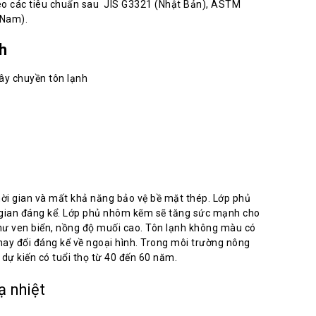
o các tiêu chuẩn sau JIS G3321 (Nhật Bản), ASTM
Nam).
h
ời gian và mất khả năng bảo vệ bề mặt thép. Lớp phủ
i gian đáng kể. Lớp phủ nhôm kẽm sẽ tăng sức mạnh cho
hư ven biển, nồng độ muối cao. Tôn lạnh không màu có
hay đổi đáng kể về ngoại hình. Trong môi trường nông
dự kiến có tuổi thọ từ 40 đến 60 năm.
ạ nhiệt