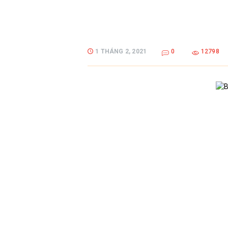
1 THÁNG 2, 2021
0
12798