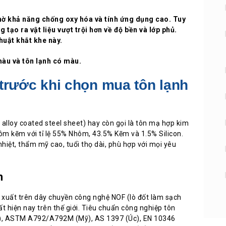
ờ khả năng chống oxy hóa và tính ứng dụng cao. Tuy
tạo ra vật liệu vượt trội hơn về độ bền và lớp phủ.
huật khắt khe này.
màu và tôn lạnh có màu.
 trước khi chọn mua tôn lạnh
alloy coated steel sheet) hay còn gọi là tôn mạ hợp kim
m kẽm với tỉ lệ 55% Nhôm, 43.5% Kẽm và 1.5% Silicon.
hiệt, thẩm mỹ cao, tuổi thọ dài, phù hợp với mọi yêu
h
xuất trên dây chuyền công nghệ NOF (lò đốt làm sạch
t hiện nay trên thế giới. Tiêu chuẩn công nghiệp tôn
n), ASTM A792/A792M (Mỹ), AS 1397 (Úc), EN 10346