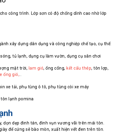
ao
cho công trình. Lớp sơn có độ chống dính cao nhờ lớp
gành xây dựng dân dụng và công nghiệp chế tạo, cụ thể:
sóng, tủ lạnh, dụng cụ làm vườn, dụng cụ sân chơi
ượng mặt trời,
lam gió
, ống cống,
kết cấu thép
, tôn lợp,
e ống gió,
..
in xe tải, phụ tùng ô tô, phụ tùng còi xe máy
lạnh
, dọn dẹp đinh tán, đinh vụn vương vãi trên mái tôn.
giày đế cứng sẽ bào mòn, xuất hiện vết đen trên tôn.