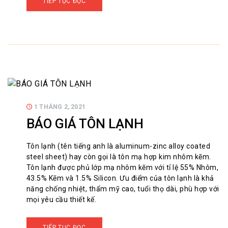
TIẾP TỤC ĐỌC
1 THÁNG 2, 2021
BÁO GIÁ TÔN LẠNH
Tôn lạnh (tên tiếng anh là aluminum-zinc alloy coated
steel sheet) hay còn gọi là tôn mạ hợp kim nhôm kẽm.
Tôn lạnh được phủ lớp mạ nhôm kẽm với tỉ lệ 55% Nhôm,
43.5% Kẽm và 1.5% Silicon. Ưu điểm của tôn lạnh là khả
năng chống nhiệt, thẩm mỹ cao, tuổi thọ dài, phù hợp với
mọi yêu cầu thiết kế.
TIẾP TỤC ĐỌC