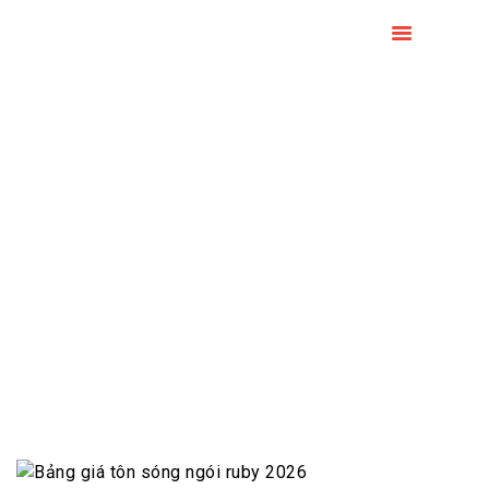
TRANG CHỦ
GIỚI THIỆU
SẢN PHẨM
BẢN TIN
LIÊN HỆ
TUYỂN DỤNG
Bản tin nội bộ