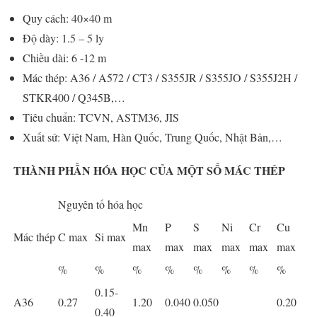
Quy cách: 40×40 m
Độ dày: 1.5 – 5 ly
Chiều dài: 6 -12 m
Mác thép: A36 / A572 / CT3 / S355JR / S355JO / S355J2H /
STKR400 / Q345B,…
Tiêu chuẩn: TCVN, ASTM36, JIS
Xuất sứ: Việt Nam, Hàn Quốc, Trung Quốc, Nhật Bản,…
THÀNH PHẦN HÓA HỌC CỦA MỘT SỐ MÁC THÉP
Nguyên tố hóa học
Mn
P
S
Ni
Cr
Cu
Mác thép
C max
Si max
max
max
max
max
max
max
%
%
%
%
%
%
%
%
0.15-
A36
0.27
1.20
0.040
0.050
0.20
0.40