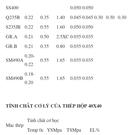
SS400
0.050
0.050
Q235B
0.22
0.35
1.40
0.045
0.045
0.30
0.30
0.30
S235JR
0.22
0.55
1.60
0.050
0.050
GR.A
0.21
0.50
2.5XC
0.035
0.035
GR.B
0.21
0.35
0.80
0.035
0.035
0.20-
SM490A
0.55
1.65
0.035
0.035
0.22
0.18-
SM490B
0.55
1.65
0.035
0.035
0.20
TÍNH CHẤT CƠ LÝ CỦA THÉP HỘP 40X40
Tính chất cơ học
Mác thép
Temp 0c
YSMpa
TSMpa
EL%