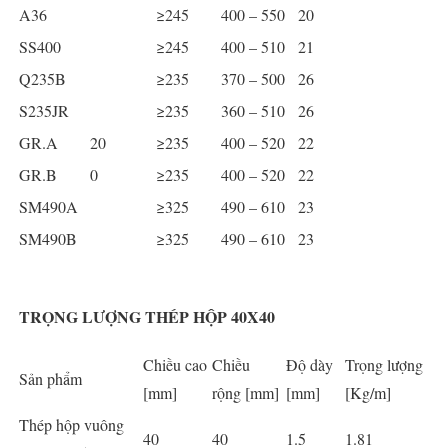
A36
≥245
400 – 550
20
SS400
≥245
400 – 510
21
Q235B
≥235
370 – 500
26
S235JR
≥235
360 – 510
26
GR.A
20
≥235
400 – 520
22
GR.B
0
≥235
400 – 520
22
SM490A
≥325
490 – 610
23
SM490B
≥325
490 – 610
23
TRỌNG LƯỢNG THÉP HỘP 40X40
Chiều cao
Chiều
Độ dày
Trọng lượng
Sản phẩm
[mm]
rộng [mm]
[mm]
[Kg/m]
Thép hộp vuông
40
40
1.5
1.81