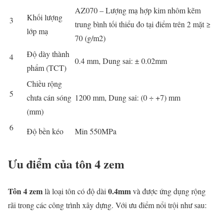
AZ070 – Lượng mạ hợp kim nhôm kẽm
Khối lượng
3
trung bình tối thiểu đo tại điểm trên 2 mặt ≥
lớp mạ
70 (g/m2)
Độ dày thành
4
0.4 mm, Dung sai: ± 0.02mm
phẩm (TCT)
Chiều rộng
5
chưa cán sóng
1200 mm, Dung sai: (0 ÷ +7) mm
(mm)
6
Độ bền kéo
Min 550MPa
Ưu điểm của tôn 4 zem
Tôn 4 zem
0.4mm
là loại tôn có độ dài
và được ứng dụng rộng
rãi trong các công trình xây dựng. Với ưu điểm nổi trội như sau: