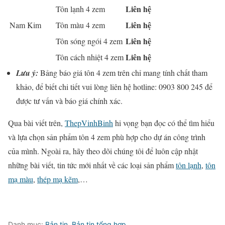
Liên hệ
Tôn lạnh 4 zem
Liên hệ
Nam Kim
Tôn màu 4 zem
Liên hệ
Tôn sóng ngói 4 zem
Liên hệ
Tôn cách nhiệt 4 zem
Lưu ý:
Bảng báo giá tôn 4 zem trên chỉ mang tính chất tham
khảo, để biết chi tiết vui lòng liên hệ hotline: 0903 800 245 để
được tư vấn và báo giá chính xác.
Qua bài viết trên,
ThepVinhBinh
hi vọng bạn đọc có thể tìm hiểu
và lựa chọn sản phẩm tôn 4 zem phù hợp cho dự án công trình
của mình. Ngoài ra, hãy theo dõi chúng tôi để luôn cập nhật
những bài viết, tin tức mới nhất về các loại sản phẩm
tôn lạnh
,
tôn
mạ màu
,
thép mạ kẽm
,…
Danh mục:
Bản tin
,
Bản tin tổng hợp