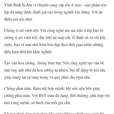
Vĩnh Bình là đơn vị chuyên cung cấp tôn 4 zem – sản phẩm tôn
lợp đa năng được đánh giá cao trong ngành xây dựng. Với ưu
điểm nổi trội như:
Chống rỉ sét vượt trội: Với công nghệ mạ ma trận 4 lớp bảo vệ
chống rỉ sét vượt trội, đặc biệt tại mép cắt, lỗ đinh vít và vết trầy
xước, bảo vệ mái nhà luôn bền đẹp theo thời gian trước những
điều kiện thời tiết khắc nghiệt.
Tạo vân hoa cương, chống bám bụi: Với công nghệ tạo vân bề
mặt óng ánh như đá hoa cương tự nhiên, bụi dễ dàng bị trôi rửa,
giúp mang lại sự sang trọng và quý phái cho ngôi nhà.
Chống phai màu, thẩm mỹ hợp mệnh: Hệ sơn siêu bền giúp
chống phai màu. Với BST màu đa dạng, thời thượng, phù hợp với
mọi cung mệnh, sở thích của mỗi gia chủ.
Kháng nhiệt, làm mát: tăng khả năng kháng nhiệt cao, giúp bề