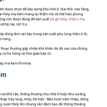
m được chọn để xây dựng khu nhà ở, tòa nhà cao tầng,
a thép mạ kẽm mang lại thẩm mỹ và thể hiện phong
chúng còn được dùng để sản xuất
xà gồ thép
,
thép v mạ
đường ray, cột trụ…
 dùng làm vật liệu trong sản xuất phụ tùng thân ô tô,
ớc nóng…
n thoại thường gặp nhiều khó khăn do độ cao của chúng.
ơ hư hỏng và thời gian bảo trì.
ẽm
nơi khô ráo, thông thoáng như nhà ở hoặc kho xưởng.
nhập trầy lủng, móp, bề mặt . Nếu nước xâm nhập, dùng
ng cuộn thép lên nhưng vẫn đảm bảo độ thông thoáng