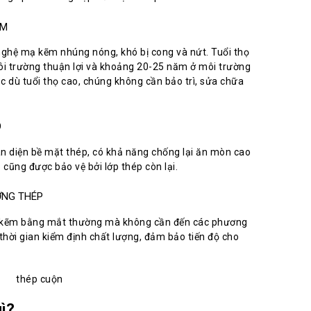
ẼM
hệ mạ kẽm nhúng nóng, khó bị cong và nứt. Tuổi thọ
môi trường thuận lợi và khoảng 20-25 năm ở môi trường
c dù tuổi thọ cao, chúng không cần bảo trì, sửa chữa
O
n diện bề mặt thép, có khả năng chống lại ăn mòn cao
 cũng được bảo vệ bởi lớp thép còn lại.
ỢNG THÉP
mạ kẽm bằng mắt thường mà không cần đến các phương
 thời gian kiểm định chất lượng, đảm bảo tiến độ cho
ì?