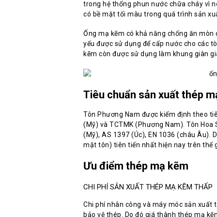
trong hệ thống phun nước chữa cháy vì nó
có bề mặt tối màu trong quá trình sản xuấ
Ống mạ kẽm có khả năng chống ăn mòn ca
yếu được sử dụng để cấp nước cho các t
kẽm còn được sử dụng làm khung giàn giáo
Tiêu chuẩn sản xuất thép 
Tôn Phương Nam được kiểm định theo ti
(Mỹ) và TCTMK (Phương Nam). Tôn Hoa S
(Mỹ), AS 1397 (Úc), EN 1036 (châu Âu). 
mặt tôn) tiên tiến nhất hiện nay trên thế g
Ưu điểm thép mạ kẽm
CHI PHÍ SẢN XUẤT THÉP MẠ KẼM THẤP
Chi phí nhân công và máy móc sản xuất
bảo vệ thép. Do đó giá thành thép mạ kẽm