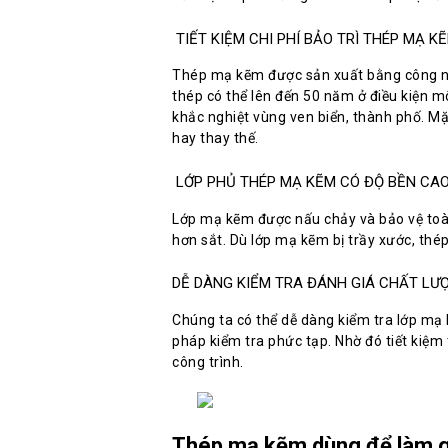
TIẾT KIỆM CHI PHÍ BẢO TRÌ THÉP MẠ K
Thép mạ kẽm được sản xuất bằng công ng
thép có thể lên đến 50 năm ở điều kiện 
khắc nghiệt vùng ven biển, thành phố. Mặ
hay thay thế.
LỚP PHỦ THÉP MẠ KẼM CÓ ĐỘ BỀN CA
Lớp mạ kẽm được nấu chảy và bảo vệ toà
hơn sắt. Dù lớp mạ kẽm bị trầy xước, thép
DỄ DÀNG KIỂM TRA ĐÁNH GIÁ CHẤT LƯ
Chúng ta có thể dễ dàng kiểm tra lớp 
pháp kiểm tra phức tạp. Nhờ đó tiết kiệm
công trình.
Thép mạ kẽm dùng để làm g