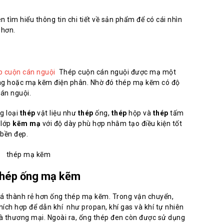
tìm hiểu thông tin chi tiết về sản phẩm để có cái
nhìn
 hơn.
p cuộn cán nguội
Thép cuộn cán nguội được mạ một
ng hoặc mạ kẽm điện phân. Nhờ đó thép mạ kẽm có độ
án nguội.
g loại
thép
vật liệu như
thép
ống,
thép
hộp và
thép
tấm
 lớp
kẽm mạ
với độ dày phù hợp nhằm tạo điều kiện tốt
 bền đẹp.
 thép ống mạ kẽm
 thành rẻ hơn ống thép mạ kẽm. Trong vận chuyển,
ích hợp để dẫn khí như propan, khí gas và khí tự nhiên
à thương mại. Ngoài ra, ống thép đen còn được sử dụng