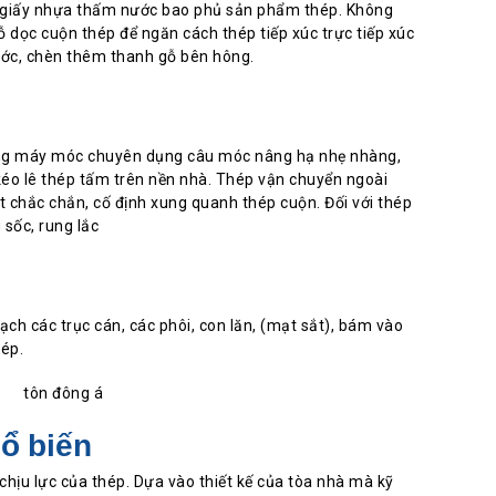
g giấy nhựa thấm nước bao phủ sản phẩm thép. Không
ỗ dọc cuộn thép để ngăn cách thép tiếp xúc trực tiếp xúc
xước, chèn thêm thanh gỗ bên hông.
ụng máy móc chuyên dụng câu móc nâng hạ nhẹ nhàng,
kéo lê thép tấm trên nền nhà. Thép vận chuyển ngoài
ật chắc chắn, cố định xung quanh thép cuộn. Đối với thép
sốc, rung lắc
ạch các trục cán, các phôi, con lăn, (mạt sắt), bám vào
hép.
ổ biến
chịu lực của thép. Dựa vào thiết kế của tòa nhà mà kỹ