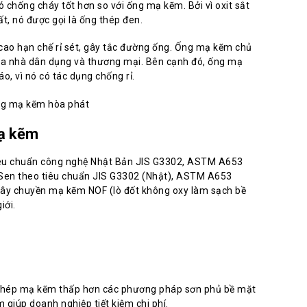
 chống cháy tốt hơn so với ống mạ kẽm. Bởi vì oxit sắt
t, nó được gọi là ống thép đen.
o hạn chế rỉ sét, gây tắc đường ống. Ống mạ kẽm chủ
òa nhà dân dụng và thương mại. Bên cạnh đó, ống mạ
, vì nó có tác dụng chống rỉ.
mạ kẽm
êu chuẩn công nghệ Nhật Bản JIS G3302, ASTM A653
en theo tiêu chuẩn JIS G3302 (Nhật), ASTM A653
Dây chuyền mạ kẽm NOF (lò đốt không oxy làm sạch bề
iới.
 thép mạ kẽm thấp hơn các phương pháp sơn phủ bề mặt
 giúp doanh nghiệp tiết kiệm chi phí.