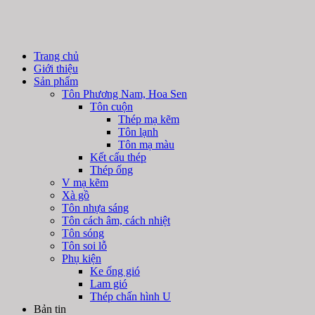
Trang chủ
Giới thiệu
Sản phẩm
Tôn Phương Nam, Hoa Sen
Tôn cuộn
Thép mạ kẽm
Tôn lạnh
Tôn mạ màu
Kết cấu thép
Thép ống
V mạ kẽm
Xà gồ
Tôn nhựa sáng
Tôn cách âm, cách nhiệt
Tôn sóng
Tôn soi lỗ
Phụ kiện
Ke ống gió
Lam gió
Thép chấn hình U
Bản tin