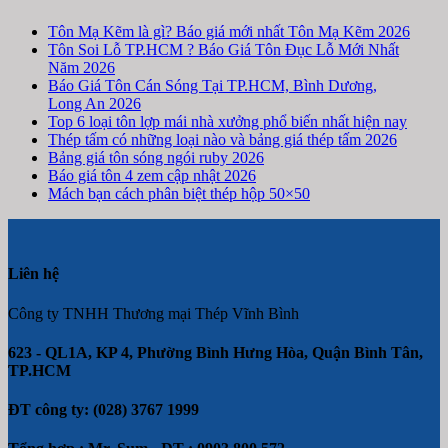
Tôn Mạ Kẽm là gì? Báo giá mới nhất Tôn Mạ Kẽm 2026
Tôn Soi Lỗ TP.HCM ? Báo Giá Tôn Đục Lỗ Mới Nhất
Năm 2026
Báo Giá Tôn Cán Sóng Tại TP.HCM, Bình Dương,
Long An 2026
Top 6 loại tôn lợp mái nhà xưởng phổ biến nhất hiện nay
Thép tấm có những loại nào và bảng giá thép tấm 2026
Bảng giá tôn sóng ngói ruby 2026
Báo giá tôn 4 zem cập nhật 2026
Mách bạn cách phân biệt thép hộp 50×50
Liên hệ
Công ty TNHH Thương mại Thép Vĩnh Bình
623 - QL1A, KP 4, Phường Bình Hưng Hòa, Quận Bình Tân,
TP.HCM
ĐT công ty: (028) 3767 1999