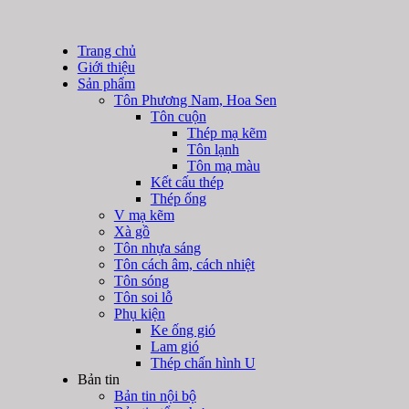
Trang chủ
Giới thiệu
Sản phẩm
Tôn Phương Nam, Hoa Sen
Tôn cuộn
Thép mạ kẽm
Tôn lạnh
Tôn mạ màu
Kết cấu thép
Thép ống
V mạ kẽm
Xà gồ
Tôn nhựa sáng
Tôn cách âm, cách nhiệt
Tôn sóng
Tôn soi lỗ
Phụ kiện
Ke ống gió
Lam gió
Thép chấn hình U
Bản tin
Bản tin nội bộ