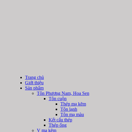
Trang chủ
Giới thiệu
Sản phẩm
Tôn Phương Nam, Hoa Sen
Tôn cuộn
Thép mạ kẽm
Tôn lạnh
Tôn mạ màu
Kết cấu thép
Thép ống
V mạ kẽm