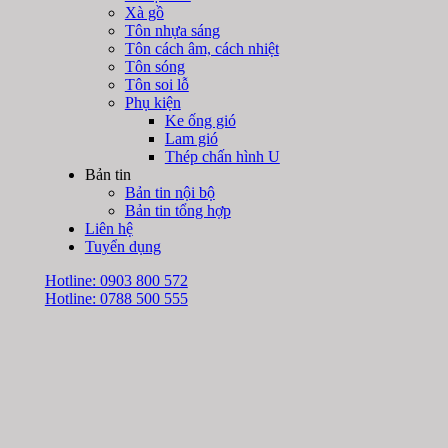
Xà gồ
Tôn nhựa sáng
Tôn cách âm, cách nhiệt
Tôn sóng
Tôn soi lỗ
Phụ kiện
Ke ống gió
Lam gió
Thép chấn hình U
Bản tin
Bản tin nội bộ
Bản tin tổng hợp
Liên hệ
Tuyển dụng
Hotline: 0903 800 572
Hotline: 0788 500 555