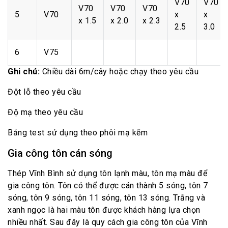
V70
V70
V70
V70
V70
5
V70
x
x
x 1.5
x 2.0
x 2.3
2.5
3.0
6
V75
Ghi chú:
Chiều dài 6m/cây hoặc chạy theo yêu cầu
Đột lỗ theo yêu cầu
Độ mạ theo yêu cầu
Bảng test sử dụng theo phôi mạ kẽm
Gia công tôn cán sóng
Thép Vĩnh Bình sử dụng tôn lạnh màu, tôn mạ màu để
gia công tôn. Tôn có thể được cán thành 5 sóng, tôn 7
sóng, tôn 9 sóng, tôn 11 sóng, tôn 13 sóng. Trắng và
xanh ngọc là hai màu tôn được khách hàng lựa chọn
nhiều nhất. Sau đây là quy cách gia công tôn của Vĩnh