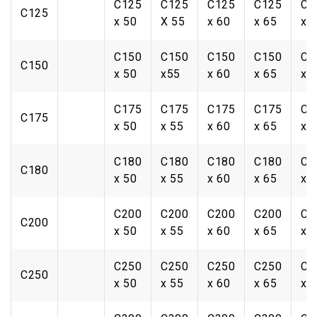
C125
C125
C125
C125
C1
C125
x 50
X 55
x 60
x 65
x 
C150
C150
C150
C150
C1
C150
x 50
x55
x 60
x 65
x 
C175
C175
C175
C175
C1
C175
x 50
x 55
x 60
x 65
x 
C180
C180
C180
C180
C1
C180
x 50
x 55
x 60
x 65
x 
C200
C200
C200
C200
C2
C200
x 50
x 55
x 60
x 65
x 
C250
C250
C250
C250
C2
C250
x 50
x 55
x 60
x 65
x 