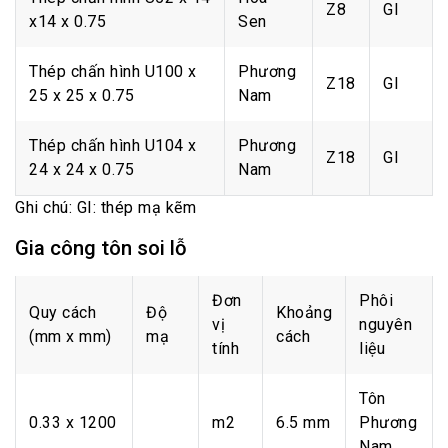
Z8
GI
x14 x 0.75
Sen
Thép chấn hình U100 x
Phương
Z18
GI
25 x 25 x 0.75
Nam
Thép chấn hình U104 x
Phương
Z18
GI
24 x 24 x 0.75
Nam
Ghi chú: GI: thép mạ kẽm
Gia công tôn soi lỗ
Đơn
Phôi
Quy cách
Độ
Khoảng
vị
nguyên
(mm x mm)
mạ
cách
tính
liệu
Tôn
0.33 x 1200
m2
6.5 mm
Phương
Nam