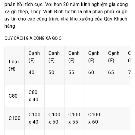
phản hồi tích cực. Với hơn 20 năm kinh nghiệm gia công
xà gồ thép, Thép Vĩnh Bình tự tin là nhà phân phối xà gồ
uy tín cho các công trình, nhà kho xưởng của Qúy Khách
hàng
QUY CÁCH GIA CÔNG XÀ GỒ C
Cạnh
Cạnh
Cạnh
Cạnh
Cạnh
Cạ
(F)
(F)
(F)
(F)
(F)
(F)
Loại
(H)
40
50
55
60
65
70
C80
C80
x 40
C100
C100
C100
C100
C100
x 40
x 50
x 55
x 60