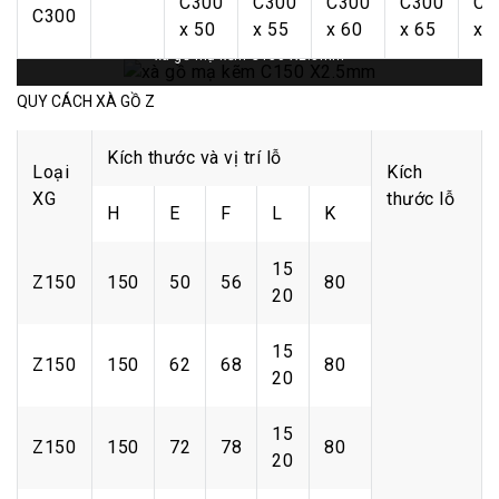
C300
C300
C300
C300
C3
C300
x 50
x 55
x 60
x 65
x 
xà gồ mạ kẽm C150 X2.5mm
QUY CÁCH XÀ GỒ Z
Kích thước và vị trí lỗ
Loại
Kích
XG
thước lỗ
H
E
F
L
K
15
Z150
150
50
56
80
20
15
Z150
150
62
68
80
20
15
Z150
150
72
78
80
20