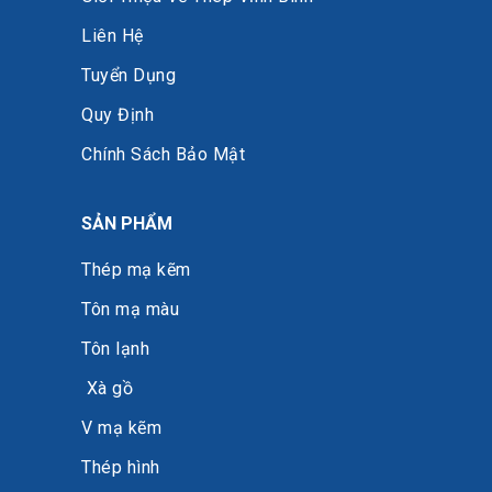
Liên Hệ
Tuyển Dụng
Quy Định
Chính Sách Bảo Mật
SẢN PHẨM
Thép mạ kẽm
Tôn mạ màu
Tôn lạnh
Xà gồ
V mạ kẽm
Thép hình