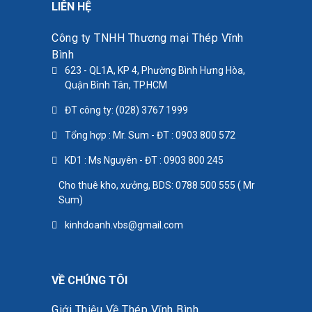
LIÊN HỆ
Công ty TNHH Thương mại Thép Vĩnh
Bình
623 - QL1A, KP 4, Phường Bình Hưng Hòa,
Quận Bình Tân, TP.HCM
ĐT công ty: (028) 3767 1999
Tổng hợp : Mr. Sum - ĐT : 0903 800 572
KD1 : Ms Nguyên - ĐT : 0903 800 245
Cho thuê kho, xưởng, BDS: 0788 500 555 ( Mr
Sum)
kinhdoanh.vbs@gmail.com
VỀ CHÚNG TÔI
Giới Thiệu Về Thép Vĩnh Bình