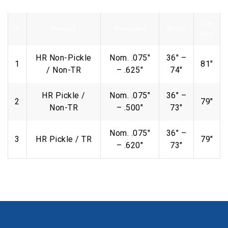
Coil
#
Product
Thickness
Width
Size
HR Non-Pickle
Nom. .075″
36″ –
1
81″
/ Non-TR
– .625″
74″
HR Pickle /
Nom. .075″
36″ –
2
79″
Non-TR
– .500″
73″
Nom. .075″
36″ –
3
HR Pickle / TR
79″
– .620″
73″